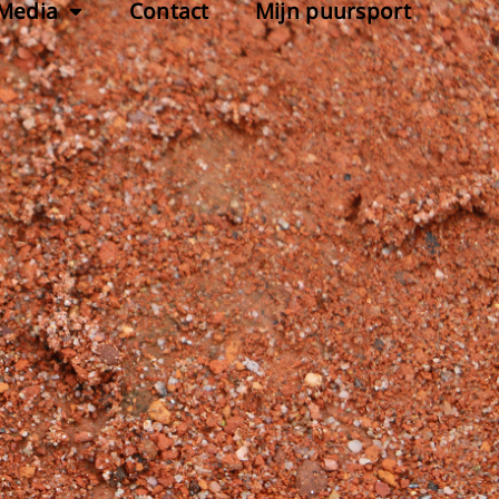
Media
Contact
Mijn puursport