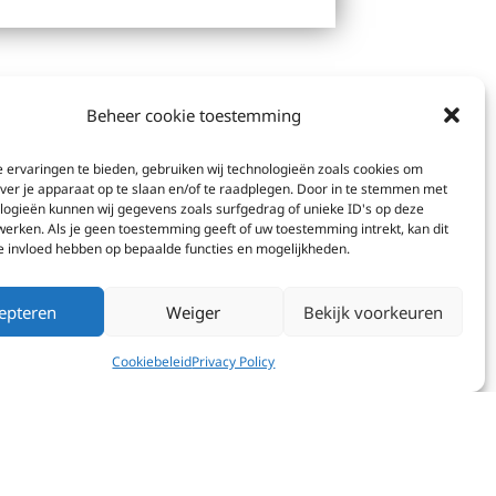
Beheer cookie toestemming
 ervaringen te bieden, gebruiken wij technologieën zoals cookies om
over je apparaat op te slaan en/of te raadplegen. Door in te stemmen met
logieën kunnen wij gegevens zoals surfgedrag of unieke ID's op deze
werken. Als je geen toestemming geeft of uw toestemming intrekt, kan dit
e invloed hebben op bepaalde functies en mogelijkheden.
epteren
Weiger
Bekijk voorkeuren
Truien Puur Sport
Heren
Cookiebeleid
Privacy Policy
€
20,00
-
€
35,00
Opties
selecteren