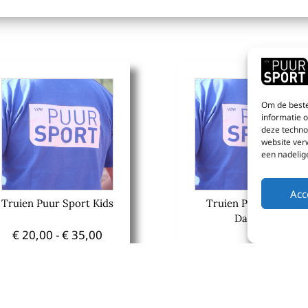
Om de beste
informatie 
deze techno
website ver
een nadelig
Acc
Truien Puur Sport Kids
Truien Puur Sport
Dames
€
20,00
-
€
35,00
€
20,00
-
€
35,00
Opties
selecteren
Opties
selecteren