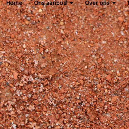
Home
Ons aanbod
Over ons