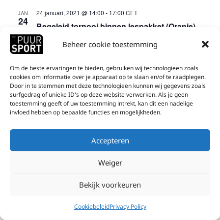
r
e
a
r
e
24 januari, 2021 @ 14:00
-
17:00
CET
JAN
g
r
24
n
Begeleid tornooi binnen lespakket (Oranje)
v
a
2021
c
d
Indoor WGTC
Franklin Rooseveltlaan 155, Waregem
a
Beheer cookie toestemming
v
a
h
n
t
e
a
Om de beste ervaringen te bieden, gebruiken wij technologieën zoals
u
E
s
cookies om informatie over je apparaat op te slaan en/of te raadplegen.
n
m
Door in te stemmen met deze technologieën kunnen wij gegevens zoals
v
n
.
surfgedrag of unieke ID's op deze website verwerken. Als je geen
d
toestemming geeft of uw toestemming intrekt, kan dit een nadelige
e
a
invloed hebben op bepaalde functies en mogelijkheden.
V
Login
Copyright 2022 © All rights Reserved - Design by nmann
n
v
i
t
i
Accepteren
e
s
g
w
Weiger
a
s
t
Bekijk voorkeuren
N
i
Cookiebeleid
Privacy Policy
a
e