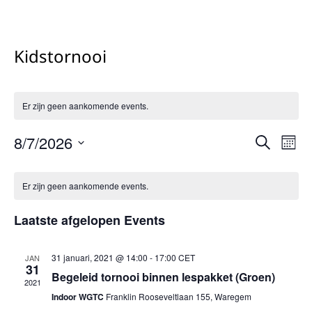
Kidstornooi
Er zijn geen aankomende events.
E
8/7/2026
E
Z
M
o
v
v
S
a
K
e
e
a
e
e
Er zijn geen aankomende events.
k
a
n
l
e
n
n
d
e
l
Laatste afgelopen Events
n
t
t
c
e
t
w
s
31 januari, 2021 @ 14:00
-
17:00
CET
JAN
n
e
31
e
S
Begeleid tornooi binnen lespakket (Groen)
e
d
2021
e
e
r
Indoor WGTC
Franklin Rooseveltlaan 155, Waregem
e