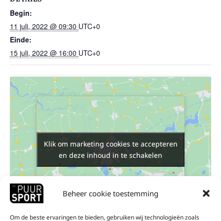
Begin:
11 juli, 2022 @ 09:30
UTC+0
Einde:
15 juli, 2022 @ 16:00
UTC+0
Klik om marketing cookies te accepteren
Klik om marketing cookies te accepteren
en deze inhoud in te schakelen
en deze inhoud in te schakelen
Beheer cookie toestemming
Om de beste ervaringen te bieden, gebruiken wij technologieën zoals