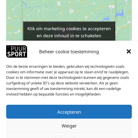
Klik om marketing cookies te accepteren
Klik om marketing cookies te accepteren
en deze inhoud in te schakelen
en deze inhoud in te schakelen
Beheer cookie toestemming
Om de beste ervaringen te bieden, gebruiken wij technologieën zoals
cookies om informatie over je apparaat op te slaan en/of te raadplegen.
Door in te stemmen met deze technologieën kunnen wij gegevens zoals
surfgedrag of unieke ID's op deze website verwerken. Als je geen
LOCATIE
toestemming geeft of uw toestemming intrekt, kan dit een nadelige
invloed hebben op bepaalde functies en mogelijkheden.
Indoor WGTC
Franklin Rooseveltlaan 155
Accepteren
Waregem
,
8790
+ Google Maps
Weiger
kidstornooi Padel
Sportkamp tennis/padel